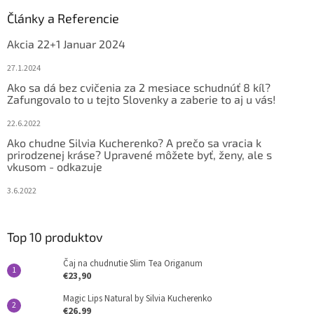
p
ä
Články a Referencie
t
Akcia 22+1 Januar 2024
i
e
27.1.2024
Ako sa dá bez cvičenia za 2 mesiace schudnúť 8 kíl?
Zafungovalo to u tejto Slovenky a zaberie to aj u vás!
22.6.2022
Ako chudne Silvia Kucherenko? A prečo sa vracia k
prirodzenej kráse? Upravené môžete byť, ženy, ale s
vkusom - odkazuje
3.6.2022
Top 10 produktov
Čaj na chudnutie Slim Tea Origanum
€23,90
Magic Lips Natural by Silvia Kucherenko
€26,99