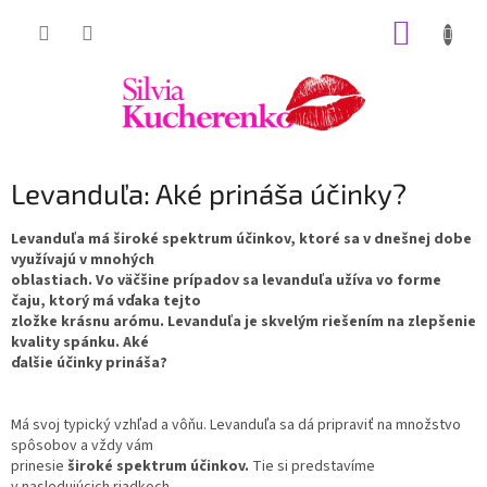
Prejsť
NÁKUP
na
obsah
KOŠÍK
Levanduľa: Aké prináša účinky?
Levanduľa má široké spektrum účinkov, ktoré sa v dnešnej dobe
využívajú v mnohých
oblastiach. Vo väčšine prípadov sa levanduľa užíva vo forme
čaju, ktorý má vďaka tejto
zložke krásnu arómu. Levanduľa je skvelým riešením na zlepšenie
kvality spánku. Aké
ďalšie účinky prináša?
Má svoj typický vzhľad a vôňu. Levanduľa sa dá pripraviť na množstvo
spôsobov a vždy vám
prinesie
široké spektrum účinkov.
Tie si predstavíme