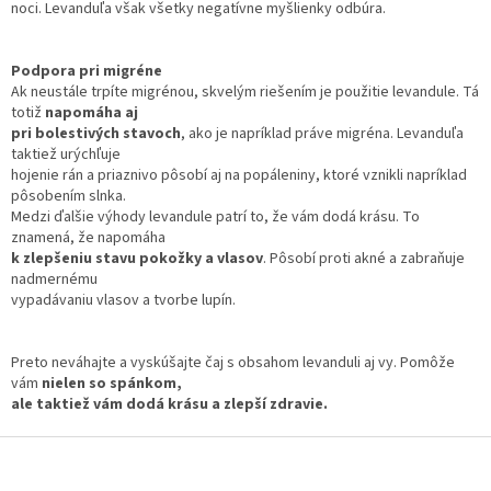
noci. Levanduľa však všetky negatívne myšlienky odbúra.
Podpora pri migréne
Ak neustále trpíte migrénou, skvelým riešením je použitie levandule. Tá
totiž
napomáha aj
pri bolestivých stavoch
, ako je napríklad práve migréna. Levanduľa
taktiež urýchľuje
hojenie rán a priaznivo pôsobí aj na popáleniny, ktoré vznikli napríklad
pôsobením slnka.
Medzi ďalšie výhody levandule patrí to, že vám dodá krásu. To
znamená, že napomáha
k zlepšeniu stavu pokožky a vlasov
. Pôsobí proti akné a zabraňuje
nadmernému
vypadávaniu vlasov a tvorbe lupín.
Preto neváhajte a vyskúšajte čaj s obsahom levanduli aj vy. Pomôže
vám
nielen so spánkom,
ale taktiež vám dodá krásu a zlepší zdravie.
Z
á