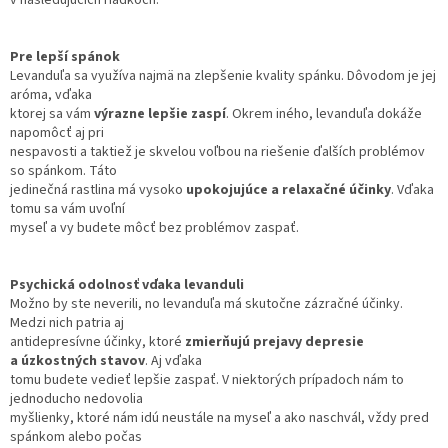
v nasledujúcich riadkoch.
Pre lepší spánok
Levanduľa sa využíva najmä na zlepšenie kvality spánku. Dôvodom je jej
aróma, vďaka
ktorej sa vám
výrazne lepšie zaspí
. Okrem iného, levanduľa dokáže
napomôcť aj pri
nespavosti a taktiež je skvelou voľbou na riešenie ďalších problémov
so spánkom. Táto
jedinečná rastlina má vysoko
upokojujúce a relaxačné účinky
. Vďaka
tomu sa vám uvoľní
myseľ a vy budete môcť bez problémov zaspať.
Psychická odolnosť vďaka levanduli
Možno by ste neverili, no levanduľa má skutočne zázračné účinky.
Medzi nich patria aj
antidepresívne účinky, ktoré
zmierňujú prejavy depresie
a úzkostných stavov
. Aj vďaka
tomu budete vedieť lepšie zaspať. V niektorých prípadoch nám to
jednoducho nedovolia
myšlienky, ktoré nám idú neustále na myseľ a ako naschvál, vždy pred
spánkom alebo počas