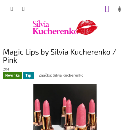
Prejsť
NÁKUP
na
obsah
KOŠÍK
Magic Lips by Silvia Kucherenko /
Pink
204
Značka:
Silvia Kucherenko
Novinka
Tip