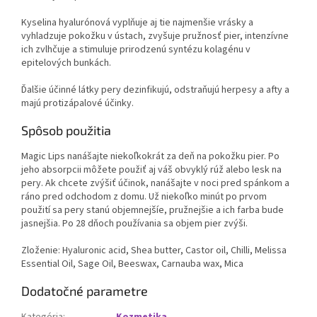
Kyselina hyalurónová vyplňuje aj tie najmenšie vrásky a
vyhladzuje pokožku v ústach, zvyšuje pružnosť pier, intenzívne
ich zvlhčuje a stimuluje prirodzenú syntézu kolagénu v
epitelových bunkách.
Ďalšie účinné látky pery dezinfikujú, odstraňujú herpesy a afty a
majú protizápalové účinky.
Spôsob použitia
Magic Lips nanášajte niekoľkokrát za deň na pokožku pier. Po
jeho absorpcii môžete použiť aj váš obvyklý rúž alebo lesk na
pery. Ak chcete zvýšiť účinok, nanášajte v noci pred spánkom a
ráno pred odchodom z domu. Už niekoľko minút po prvom
použití sa pery stanú objemnejšíe, pružnejšie a ich farba bude
jasnejšia. Po 28 dňoch používania sa objem pier zvýši.
Zloženie: Hyaluronic acid, Shea butter, Castor oil, Chilli, Melissa
Essential Oil, Sage Oil, Beeswax,
Carnauba wax, Mica
Dodatočné parametre