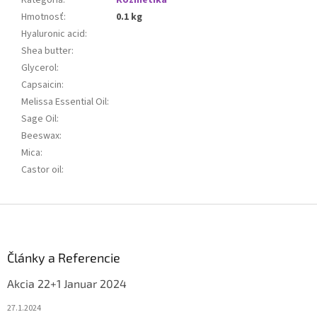
Kategória
:
Kozmetika
Hmotnosť
:
0.1 kg
Hyaluronic acid
:
Shea butter
:
Glycerol
:
Capsaicin
:
Melissa Essential Oil
:
Sage Oil
:
Beeswax
:
Mica
:
Castor oil
:
Z
á
p
ä
Články a Referencie
t
Akcia 22+1 Januar 2024
i
e
27.1.2024