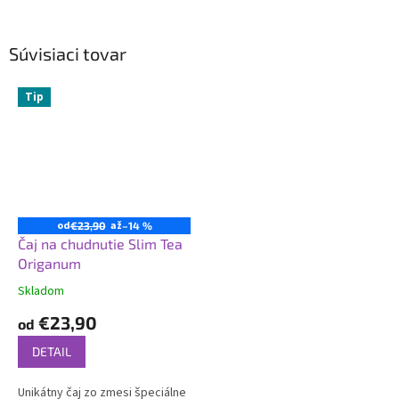
Súvisiaci tovar
Tip
od
až
€23,90
–14 %
Čaj na chudnutie Slim Tea
Origanum
Skladom
€23,90
od
DETAIL
Unikátny čaj zo zmesi špeciálne