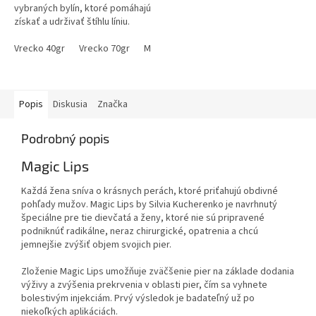
vybraných bylín, ktoré pomáhajú
získať a udrživať štíhlu líniu.
Vrecko 40gr
Vrecko 70gr
Megapack 2x70gr + 1x40gr
Megapack 3
Popis
Diskusia
Značka
Podrobný popis
Magic Lips
Každá žena sníva o krásnych perách, ktoré priťahujú obdivné
pohľady mužov. Magic Lips by Silvia Kucherenko je navrhnutý
špeciálne pre tie dievčatá a ženy, ktoré nie sú pripravené
podniknúť radikálne, neraz chirurgické, opatrenia a chcú
jemnejšie zvýšiť objem svojich pier.
Zloženie Magic Lips umožňuje zväčšenie pier na základe dodania
výživy a zvýšenia prekrvenia v oblasti pier, čím sa vyhnete
bolestivým injekciám. Prvý výsledok je badateľný už po
niekoľkých aplikáciách.