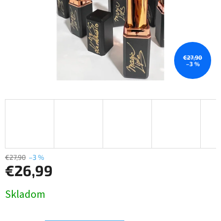
€27,90
–3 %
€27,90
–3 %
€26,99
Jednotková
Skladom
cena: