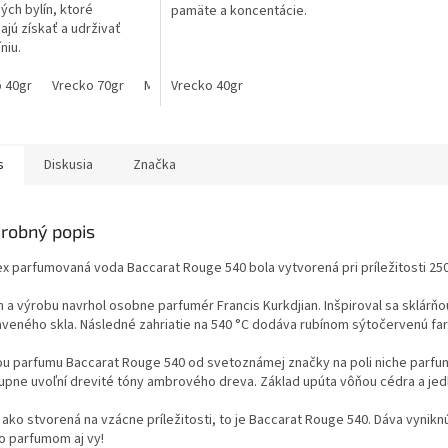
ých bylín, ktoré
pamäte a koncentácie.
jú získať a udrživať
líniu.
 40gr
Vrecko 70gr
Megapack 2x70gr + 1x40gr
Vrecko 40gr
Megapack 3x70gr + 1
s
Diskusia
Značka
robný popis
ex parfumovaná voda Baccarat Rouge 540 bola vytvorená pri príležitosti 250
h a výrobu navrhol osobne parfumér Francis Kurkdjian. Inšpiroval sa sklárňo
aveného skla. Následné zahriatie na 540 °C dodáva rubínom sýtočervenú fa
ou parfumu Baccarat Rouge 540 od svetoznámej značky na poli niche parfumo
upne uvoľní drevité tóny ambrového dreva. Základ upúta vôňou cédra a jedľ
ako stvorená na vzácne príležitosti, to je Baccarat Rouge 540. Dáva vynikn
o parfumom aj vy!