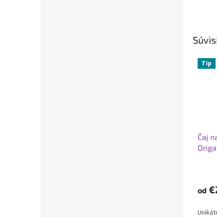
Súvis
Tip
Čaj n
Orig
€
od
Unikát