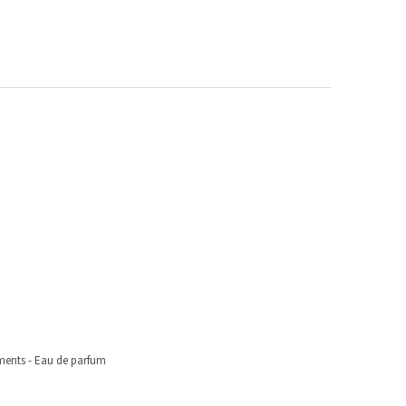
o
ents - Eau de parfum