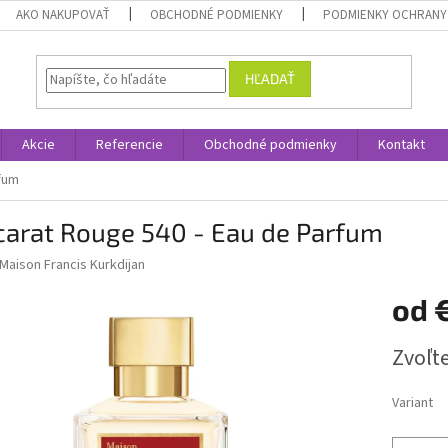
AKO NAKUPOVAŤ
OBCHODNÉ PODMIENKY
PODMIENKY OCHRANY
HĽADAŤ
Akcie
Referencie
Obchodné podmienky
Kontakt
rfum
carat Rouge 540 - Eau de Parfum
Maison Francis Kurkdijan
od
Jednotk
Zvoľte
cena:
Variant