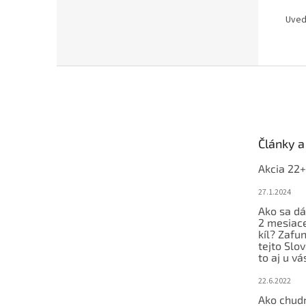
Uved
Z
á
p
ä
t
Články a
i
e
Akcia 22+
27.1.2024
Ako sa dá
2 mesiac
kíl? Zafu
tejto Slo
to aj u vá
22.6.2022
Ako chudn