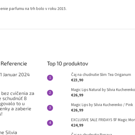
enie parfumu na trh bolo v roku 2015.
 Referencie
Top 10 produktov
1 Januar 2024
Čaj na chudnutie Slim Tea Origanum
€23,90
Magic Lips Natural by Silvia Kucherenk
 bez cvičenia za
€26,99
e schudnúť 8
ngovalo to u
Magic Lips by Silvia Kucherenko / Pink
venky a zaberie
€26,99
s!
EXCLUSIVE SALE FRIDAYS 💯 Magic Mom
€24,99
e Silvia