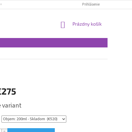
 OSOBNÝCH ÚDAJOV
Prihlásenie
NÁKUPNÝ
Prázdny košík
KOŠÍK
€275
ová
 variant