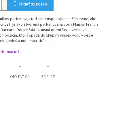
Pridať do košíka
níkov parfumov, ktorí sa neuspokoja s niečím menej ako
očnosť, je ako stvorená parfumovaná voda Maison Francis
 Baccarat Rouge 540. Luxusná orientálno-kvetinová
mpozícia, ktorá spadá do skupiny unisex vôní, v sebe
elegantnú a noblesnú stránku.
informácie
OPÝTAŤ SA
ZDIEĽAŤ