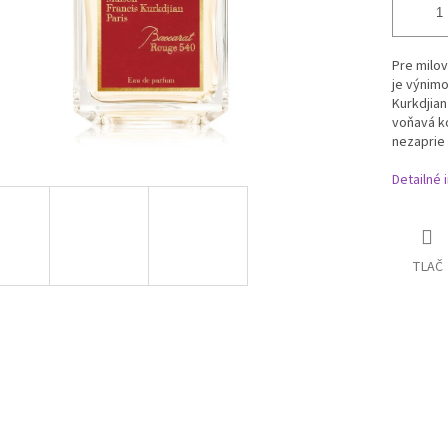
Pre milov
je výnim
Kurkdjian
voňavá ko
nezaprie 
Detailné 
TLAČ