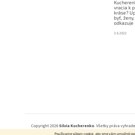
Kucheren
vracia k 
kráse? U
byť, ženy
odkazuje
3.6.2022
Copyright 2026
Silvia Kucherenko
. Všetky práva vyhrad
Používame súbory cookie, aby sme vám umožnili poho