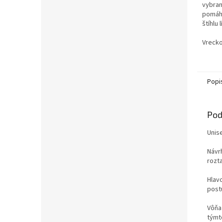
vybran
pomáha
štíhlu 
Vrecko
Popi
Pod
Unis
Návr
rozt
Hlav
post
Vôňa 
týmt