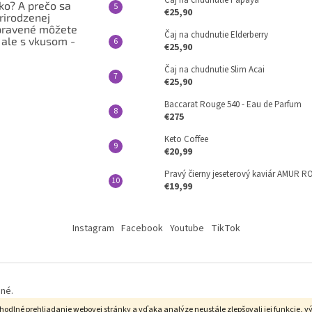
Čaj na chudnutie Papaya
ko? A prečo sa
€25,90
prirodzenej
pravené môžete
Čaj na chudnutie Elderberry
, ale s vkusom -
€25,90
Čaj na chudnutie Slim Acai
€25,90
Baccarat Rouge 540 - Eau de Parfum
€275
Keto Coffee
€20,99
Pravý čierny jeseterový kaviár AMUR
€19,99
Instagram
Facebook
Youtube
TikTok
ené.
dlné prehliadanie webovej stránky a vďaka analýze neustále zlepšovali jej funkcie, vý