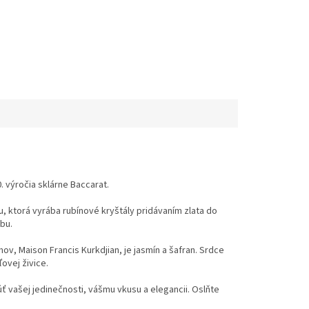
x40gr
. výročia sklárne Baccarat.
u, ktorá vyrába rubínové kryštály pridávaním zlata do
rbu.
v, Maison Francis Kurkdjian, je jasmín a šafran. Srdce
ovej živice.
úť vašej jedinečnosti, vášmu vkusu a elegancii. Oslňte