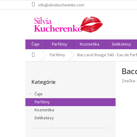
Prejsť
info@silviakucherenko.com
na
obsah
Čaje
Parfémy
Kozmetika
Delikatesy
Domov
Parfémy
Baccarat Rouge 540 - Eau de Pa
B
Bac
o
Preskočiť
č
Značka:
Kategórie
kategórie
n
ý
Čaje
p
Parfémy
a
Kozmetika
n
e
Delikatesy
l