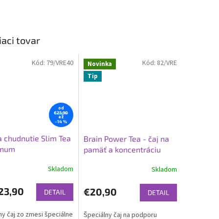
iaci tovar
Kód:
79/VRE40
Kód:
82/VRE
Novinka
Tip
od
€23,90
až
–14 %
a chudnutie Slim Tea
Brain Power Tea - čaj na
anum
pamäť a koncentráciu
Skladom
Skladom
23,90
€20,90
DETAIL
DETAIL
ny čaj zo zmesi špeciálne
Špeciálny čaj na podporu